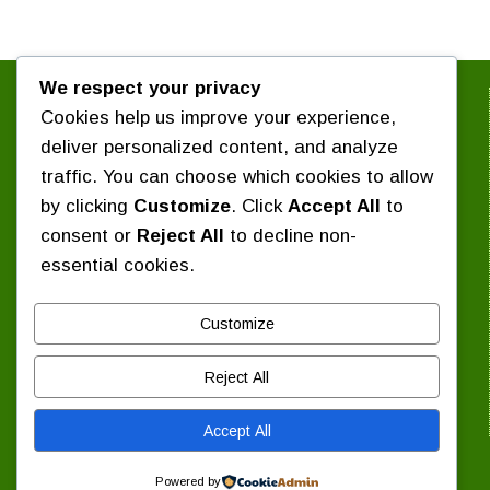
We respect your privacy
সংগঠন সম্পর্কে জানুন :
Cookies help us improve your experience,
পরিচিতি
কেন্দ্রীয় সংগঠন
deliver personalized content, and analyze
৪ দফা কর্মসূচি
সাবেক কেন্দ্রীয় সভাপতিবৃন্দ
traffic. You can choose which cookies to allow
প্রশ্নোত্তর
নির্বাচিত সংবাদ
by clicking
Customize
. Click
Accept All
to
প্রেস বিজ্ঞপ্তি / বিবৃতি
consent or
Reject All
to decline non-
শিক্ষাঙ্গন সংবাদ
essential cookies.
দিবস পালন
যোগাযোগ :
Customize
কেন্দ্রীয় কার্যালয় : ১৬ বিজয়নগর, ঢাকা-১০০০।
Reject All
ফোন: ০১৭১১ ৩৭০৮৭৯
ইমেইল: chhatra.majlis@gmail.com
Accept All
Copyright © 2026 — Bangladesh Islami Chhatra Majlis All
Rights Reserved.
Powered by