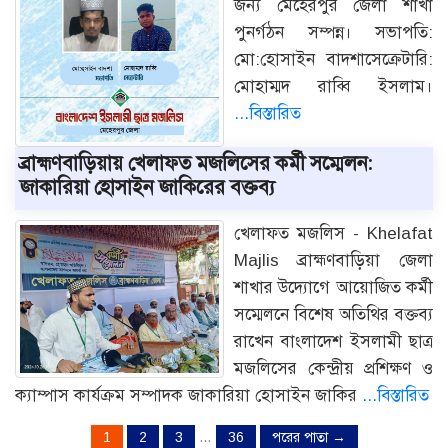
জন্য মেহেরপুর জেলা শাখা
পুনর্গঠন সম্পন্ন। সভাপতি:
মো:হোসাইন বাদশাসেক্রেটারি:
মোহাম্মদ রাব্বি ইসলাম।
...বিস্তারিত
ব্রাহ্মণবাড়িয়ায় খেলাফত মজলিসের কর্মী সম্মেলন:
জাকারিয়া হোসাইন জাকিরের বক্তব্য
খেলাফত মজলিস - Khelafat
Majlis ব্রাহ্মণবাড়িয়া জেলা
শাখার উদ্যোগে আয়োজিত কর্মী
সম্মেলনে বিশেষ অতিথির বক্তব্য
রাখেন বাংলাদেশ ইসলামী ছাত্র
মজলিসের কেন্দ্রীয় প্রশিক্ষণ ও
ক্যাম্পাস কার্যক্রম সম্পাদক জাকারিয়া হোসাইন জাকির
...বিস্তারিত
1
2
3
…
36
পরের পাতা →