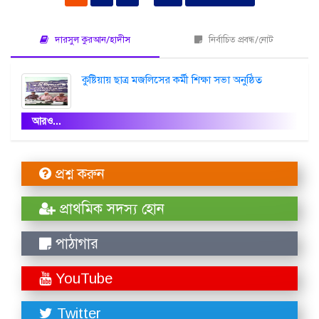
দারসুল কুরআন/হাদীস
নির্বাচিত প্রবন্ধ/নোট
কুষ্টিয়ায় ছাত্র মজলিসের কর্মী শিক্ষা সভা অনুষ্ঠিত
আরও...
প্রশ্ন করুন
প্রাথমিক সদস্য হোন
পাঠাগার
YouTube
Twitter