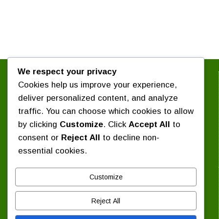
We respect your privacy
সংগঠন সম্পর্কে জানুন :
Cookies help us improve your experience,
পরিচিতি
কেন্দ্রীয় সংগঠন
deliver personalized content, and analyze
৪ দফা কর্মসূচি
সাবেক কেন্দ্রীয় সভাপতিবৃন্দ
traffic. You can choose which cookies to allow
প্রশ্নোত্তর
নির্বাচিত সংবাদ
by clicking
Customize
. Click
Accept All
to
প্রেস বিজ্ঞপ্তি / বিবৃতি
consent or
Reject All
to decline non-
শিক্ষাঙ্গন সংবাদ
essential cookies.
দিবস পালন
যোগাযোগ :
Customize
কেন্দ্রীয় কার্যালয় : ১৬ বিজয়নগর, ঢাকা-১০০০।
Reject All
ফোন: ০১৭১১ ৩৭০৮৭৯
ইমেইল: chhatra.majlis@gmail.com