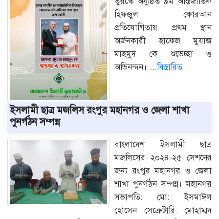
তুরস্কে অনুষ্ঠিত ৯ম আন্তর্জাতিক
হিফজুল কোরআন
প্রতিযোগিতায় প্রথম স্থান
অর্জনকারী হাফেজ মুয়াজ
মাহমুদ কে শুভেচ্ছা ও
অভিনন্দন।
...বিস্তারিত
ইসলামী ছাত্র মজলিস রংপুর মহানগর ও জেলা শাখা
পুনর্গঠন সম্পন্ন
বাংলাদেশ ইসলামী ছাত্র
মজলিসের ২০২৪-২৫ সেশনের
জন্য রংপুর মহানগর ও জেলা
শাখা পুনর্গঠন সম্পন্ন। মহানগর
সভাপতি: মো: ইসমাঈল
হোসেন সেক্রেটারি: মোহাম্মদ