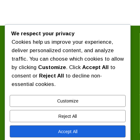
We respect your privacy
সংগঠন সম্পর্কে জানুন :
Cookies help us improve your experience,
পরিচিতি
কেন্দ্রীয় সংগঠন
deliver personalized content, and analyze
৪ দফা কর্মসূচি
সাবেক কেন্দ্রীয় সভাপতিবৃন্দ
traffic. You can choose which cookies to allow
প্রশ্নোত্তর
নির্বাচিত সংবাদ
by clicking
Customize
. Click
Accept All
to
প্রেস বিজ্ঞপ্তি / বিবৃতি
consent or
Reject All
to decline non-
শিক্ষাঙ্গন সংবাদ
essential cookies.
দিবস পালন
যোগাযোগ :
Customize
কেন্দ্রীয় কার্যালয় : ১৬ বিজয়নগর, ঢাকা-১০০০।
Reject All
ফোন: ০১৭১১ ৩৭০৮৭৯
ইমেইল: chhatra.majlis@gmail.com
Accept All
Copyright © 2026 — Bangladesh Islami Chhatra Majlis All