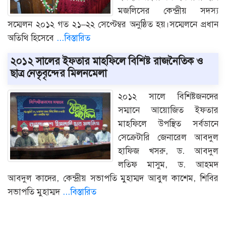
মজলিসের কেন্দ্রীয় সদস্য
সম্মেলন ২০১২ গত ২১–২২ সেপ্টেম্বর অনুষ্ঠিত হয়।সম্মেলনে প্রধান
অতিথি হিসেবে
...বিস্তারিত
২০১২ সালের ইফতার মাহফিলে বিশিষ্ট রাজনৈতিক ও
ছাত্র নেতৃবৃন্দের মিলনমেলা
২০১২ সালে বিশিষ্টজনদের
সম্মানে আয়োজিত ইফতার
মাহফিলে উপস্থিত সর্বডানে
সেক্রেটারি জেনারেল আবদুল
হাফিজ খসরু, ড. আবদুল
লতিফ মাসুম, ড. আহমদ
আবদুল কাদের, কেন্দ্রীয় সভাপতি মুহাম্মদ আবুল কাশেম, শিবির
সভাপতি মুহাম্মদ
...বিস্তারিত