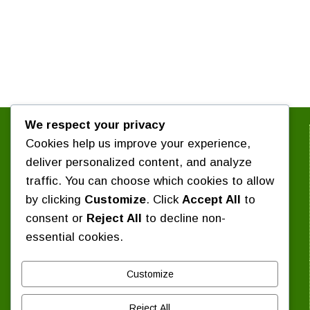
We respect your privacy
সংগঠন সম্পর্কে জানুন :
Cookies help us improve your experience,
পরিচিতি
কেন্দ্রীয় সংগঠন
deliver personalized content, and analyze
৪ দফা কর্মসূচি
সাবেক কেন্দ্রীয় সভাপতিবৃন্দ
traffic. You can choose which cookies to allow
প্রশ্নোত্তর
নির্বাচিত সংবাদ
by clicking
Customize
. Click
Accept All
to
প্রেস বিজ্ঞপ্তি / বিবৃতি
consent or
Reject All
to decline non-
শিক্ষাঙ্গন সংবাদ
essential cookies.
দিবস পালন
যোগাযোগ :
Customize
কেন্দ্রীয় কার্যালয় : ১৬ বিজয়নগর, ঢাকা-১০০০।
Reject All