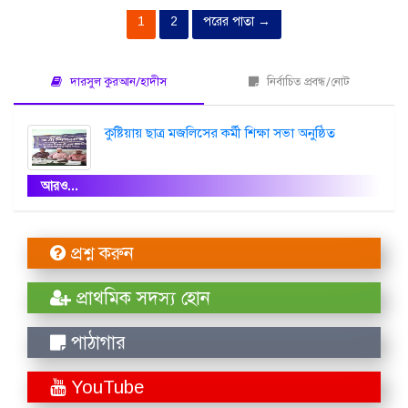
1
2
পরের পাতা →
দারসুল কুরআন/হাদীস
নির্বাচিত প্রবন্ধ/নোট
কুষ্টিয়ায় ছাত্র মজলিসের কর্মী শিক্ষা সভা অনুষ্ঠিত
আরও...
প্রশ্ন করুন
প্রাথমিক সদস্য হোন
পাঠাগার
YouTube