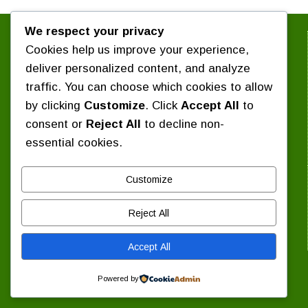
We respect your privacy
সংগঠন সম্পর্কে জানুন :
Cookies help us improve your experience,
পরিচিতি
কেন্দ্রীয় সংগঠন
deliver personalized content, and analyze
৪ দফা কর্মসূচি
সাবেক কেন্দ্রীয় সভাপতিবৃন্দ
traffic. You can choose which cookies to allow
প্রশ্নোত্তর
নির্বাচিত সংবাদ
by clicking
Customize
. Click
Accept All
to
প্রেস বিজ্ঞপ্তি / বিবৃতি
consent or
Reject All
to decline non-
শিক্ষাঙ্গন সংবাদ
essential cookies.
দিবস পালন
যোগাযোগ :
Customize
কেন্দ্রীয় কার্যালয় : ১৬ বিজয়নগর, ঢাকা-১০০০।
Reject All
ফোন: ০১৭১১ ৩৭০৮৭৯
ইমেইল: chhatra.majlis@gmail.com
Accept All
Copyright © 2026 — Bangladesh Islami Chhatra Majlis All
Rights Reserved.
Powered by